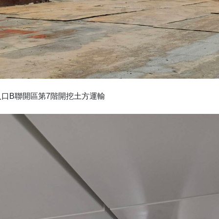
7階開挖土方運輸