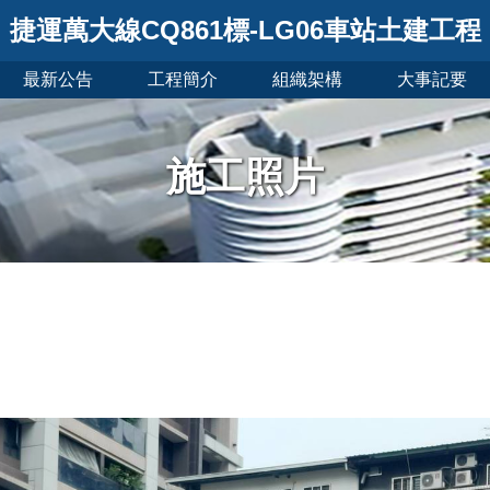
捷運萬大線CQ861標-LG06車站土建工程
最新公告
工程簡介
組織架構
大事記要
施工照片