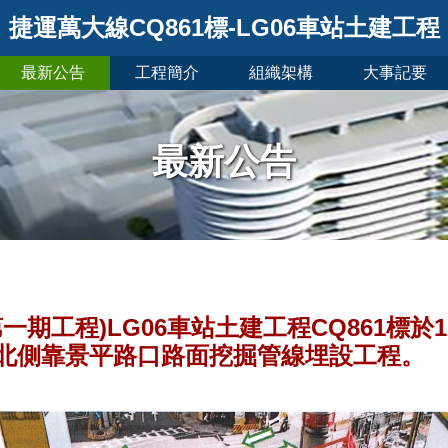
捷運萬大線CQ861標-LG06車站土建工程
最新公告
工程簡介
組織架構
大事記要
最新公告
期工程)LG06車站土建工程CQ861標於115
城路北側靠景平路口路面挖掘管線埋設工程。