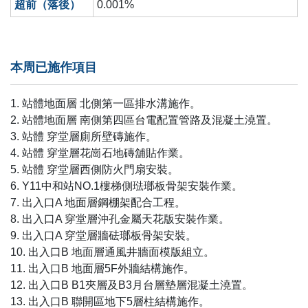
超前（落後）
0.001%
本周已施作項目
1. 站體地面層 北側第一區排水溝施作。
2. 站體地面層 南側第四區台電配置管路及混凝土澆置。
3. 站體 穿堂層廁所壁磚施作。
4. 站體 穿堂層花崗石地磚舖貼作業。
5. 站體 穿堂層西側防火門扇安裝。
6. Y11中和站NO.1樓梯側琺瑯板骨架安裝作業。
7. 出入口A 地面層鋼棚架配合工程。
8. 出入口A 穿堂層沖孔金屬天花版安裝作業。
9. 出入口A 穿堂層牆砝瑯板骨架安裝。
10. 出入口B 地面層通風井牆面模版組立。
11. 出入口B 地面層5F外牆結構施作。
12. 出入口B B1夾層及B3月台層墊層混凝土澆置。
13. 出入口B 聯開區地下5層柱結構施作。